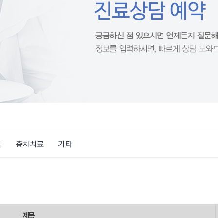
철
충치치료
기타
제목