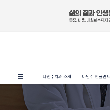
다믿주치과 소개
다믿주 임플란