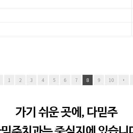
1
2
3
4
5
6
7
8
9
10
가기 쉬운 곳에, 다믿주
믿주치과는 중심지에 있습니