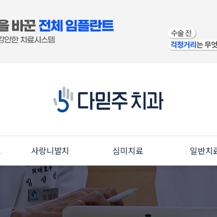
트
사랑니발치
심미치료
일반치