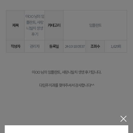
이OO 님의 임
플란트, 사랑
제목
카테고리
임플란트
니발치 생생
후기
작성자
관리자
등록일
24-10-18 09:37
조회수
1,629회
본문
이OO 님의 임플란트, 사랑니발치 생생 후기입니다.
다믿주치과를 찾아주셔서 감사합니다^^